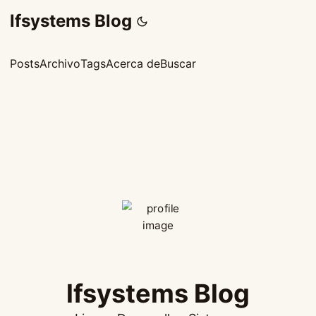
lfsystems Blog
Posts
Archivo
Tags
Acerca de
Buscar
lfsystems Blog